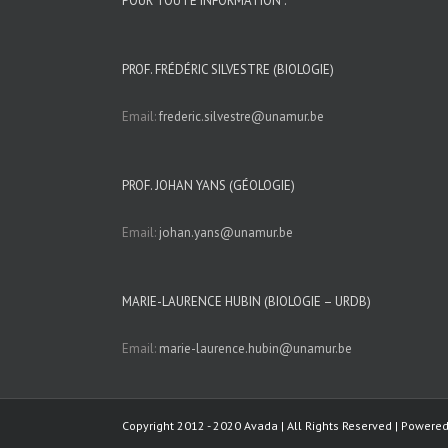
POUR TOUTE INFORMATION :
PROF. FRÉDÉRIC SILVESTRE (BIOLOGIE)
Email:
frederic.silvestre@unamur.be
PROF. JOHAN YANS (GÉOLOGIE)
Email:
johan.yans@unamur.be
MARIE-LAURENCE HUBIN (BIOLOGIE – URDB)
Email:
marie-laurence.hubin@unamur.be
Copyright 2012 - 2020 Avada | All Rights Reserved | Powere