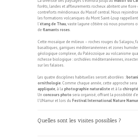
La diversité des paysages s’étendra jusqu’au
massif du Ca
forêts, landes et affleurements rocheux abritent une flore
contreforts méridionaux du Massif central. Nous rejoindron
les formations volcaniques du Mont Saint-Loup rappellent l
l’
étang de Thau
, vaste lagune côtière où nous pourrons o
de
flamants roses
.
Cette mosaïque de milieux – roches rouges du Salagou, fa
basaltiques, garrigues méditerranéennes et zones humides l
géologique complexe, du Paléozoïque au volcanisme quat
richesse biologique : orchidées méditerranéennes, insecte
sur les falaises.
Les quatre disciplines habituelles seront abordées :
botan
ornithologie
. Comme chaque année, cette approche sera 
appliquée
, à la
photographie naturaliste
et à la
chiropté
Un
concours photo
sera organisé, offrant la possibilité d
l’UNamur et lors du
Festival International Nature Namu
Quelles sont les visites possibles ?