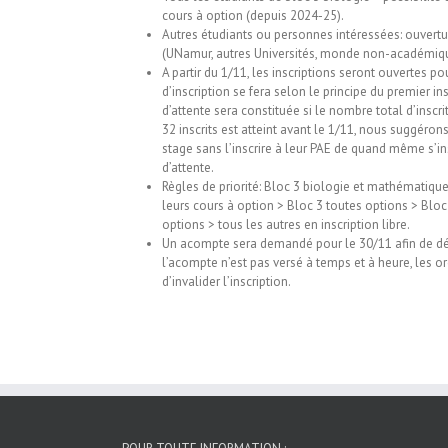
cours à option (depuis 2024-25).
Autres étudiants ou personnes intéressées: ouvertu
(UNamur, autres Universités, monde non-académiqu
A partir du 1/11, les inscriptions seront ouvertes pou
d’inscription se fera selon le principe du premier insc
d’attente sera constituée si le nombre total d’insc
32 inscrits est atteint avant le 1/11, nous suggéron
stage sans l’inscrire à leur PAE de quand même s’insc
d’attente.
Règles de priorité: Bloc 3 biologie et mathématiqu
leurs cours à option > Bloc 3 toutes options > Bloc
options > tous les autres en inscription libre.
Un acompte sera demandé pour le 30/11 afin de défi
l’acompte n’est pas versé à temps et à heure, les or
d’invalider l’inscription.