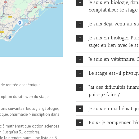
Je suis en biologie, da
comptabiliser le stage
Je suis déjà venu au st
Je suis en biologie. Pu
sujet en lien avec le s
Je suis en vétérinaire.
Le stage est-il physiqu
ur de rentrée académique.
J'ai des difficultés fin
puis-je faire ?
scription du site web du stage
Je suis en mathématique
ions suivantes: biologie, géologie,
tique, pharmacie > inscription dans
Puis-je compenser l'éc
loc 3 mathématique option sciences
n (jusqu’au 31 octobre).
de le prendre parmi une liste de 6