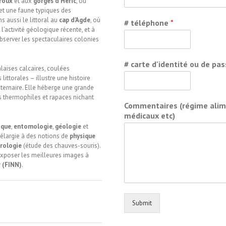
roux
et aux
gorges d’Héric
, où
 et une faune typiques des
s aussi le littoral au
cap d’Agde
, où
# téléphone
*
’activité géologique récente, et à
bserver les spectaculaires colonies
# carte d'identité ou de pa
laises calcaires, coulées
ittorales – illustre une histoire
ernaire. Elle héberge une grande
s thermophiles et rapaces nichant
Commentaires (régime alimen
médicaux etc)
ique
,
entomologie
,
géologie
et
élargie à des notions de
physique
rologie
(étude des chauves-souris).
’exposer les meilleures images à
r (FINN)
.
Submit