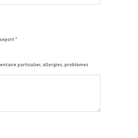
sseport
*
taire particulier, allergies, problèmes