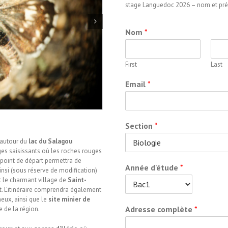
stage Languedoc 2026 – nom et p
Nom
*
First
Last
Email
*
Section
*
 autour du
lac du Salagou
es saisissants où les roches rouges
point de départ permettra de
Année d'étude
*
insi (sous réserve de modification)
t le charmant village de
Saint-
t. L’itinéraire comprendra également
eux, ainsi que le
site minier de
Adresse complète
*
e de la région.