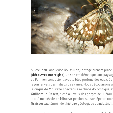
Au cœur du Languedoc-Roussillon, le stage prendra place
(
découvrez notre gîte
)
, un site emblématique aux paysag
du Permien contrastent avec le bleu profond des eaux. Ce 
rayonner vers des milieux très variés. Nous découvrirons a
le
cirque de Mourèze
, spectaculaire chaos dolomitique, e
Guilhem-le-Désert
, niché au creux des gorges de l’Héraul
la cité médiévale de
Minerve
, perchée sur son éperon roch
Graissessac
, témoin de l’histoire géologique et industriell