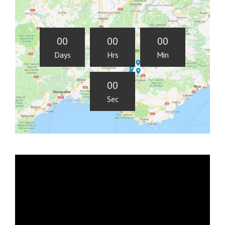
0
0
0
0
0
0
Days
Hrs
Min
0
0
Sec